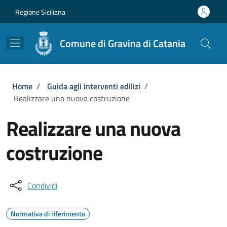
Salta al contenuto principale
Skip to footer content
Regione Siciliana
Comune di Gravina di Catania
Briciole di pane
Home
/
Guida agli interventi edilizi
/
Realizzare una nuova costruzione
Realizzare una nuova
costruzione
Condividi
Normativa di riferimento