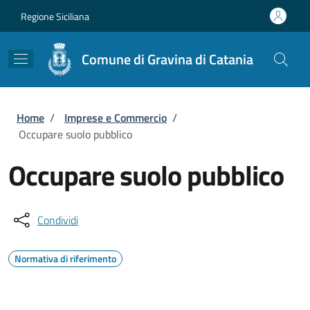
Salta al contenuto principale
Skip to footer content
Regione Siciliana
Comune di Gravina di Catania
Briciole di pane
Home
/
Imprese e Commercio
/
Occupare suolo pubblico
Occupare suolo pubblico
Condividi
Normativa di riferimento