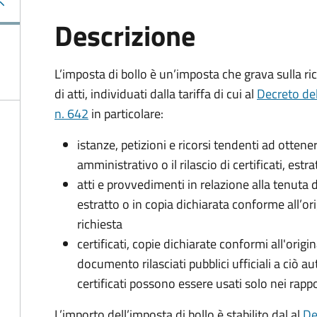
Descrizione
L’imposta di bollo è un’imposta che grava sulla ric
di atti, individuati dalla tariffa di cui al
Decreto de
n. 642
in particolare:
istanze, petizioni e ricorsi tendenti ad otte
amministrativo o il rilascio di certificati, estrat
atti e provvedimenti in relazione alla tenuta di
estratto o in copia dichiarata conforme all’or
richiesta
certificati, copie dichiarate conformi all'origi
documento rilasciati pubblici ufficiali a ciò aut
certificati possono essere usati solo nei rappor
L’importo dell’imposta di bollo è stabilito dal al
De