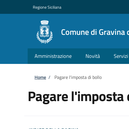
Salta al contenuto principale
Skip to footer content
Regione Siciliana
Comune di Gravina d
Amministrazione
Novità
Servizi
Briciole di pane
Home
/
Pagare l'imposta di bollo
Pagare l'imposta 