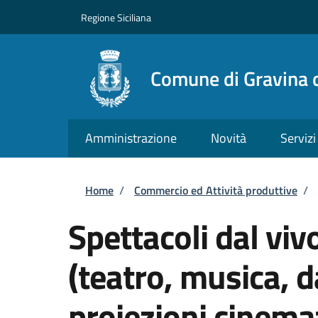
Salta al contenuto principale
Skip to footer content
Regione Siciliana
Comune di Gravina d
Amministrazione
Novità
Servizi
Briciole di pane
Home
/
Commercio ed Attività produttive
/
Spettacoli dal vivo
(teatro, musica, 
proiezioni cinema