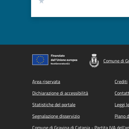
Valuta 1 stelle su 5
Comune di Gr
Footer menu
Area riservata
Crediti
Dichiarazione di accessibilità
Contatt
Statistiche del portale
Leggi l
Segnalazione disservizio
Piano d
Comune di Gravina di Catania - Partita IVA dell