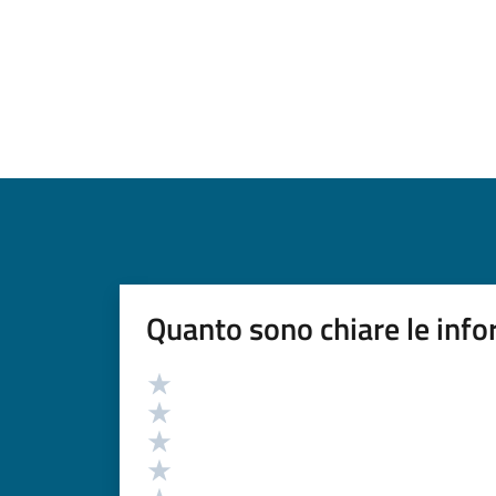
Quanto sono chiare le info
Valutazione
Valuta 5 stelle su 5
Valuta 4 stelle su 5
Valuta 3 stelle su 5
Valuta 2 stelle su 5