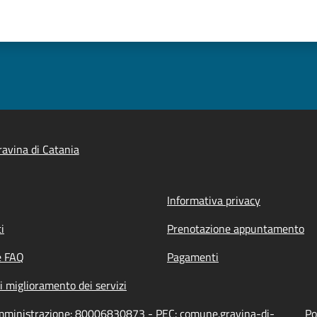
avina di Catania
Informativa privacy
i
Prenotazione appuntamento
e FAQ
Pagamenti
i miglioramento dei servizi
'amministrazione: 80006830873 - PEC: comune.gravina-di-
Po