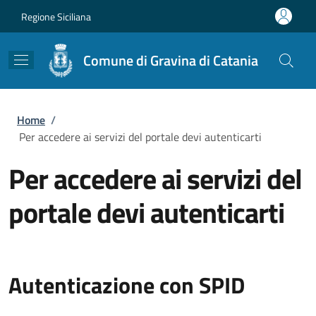
Salta al contenuto principale
Skip to footer content
Regione Siciliana
Comune di Gravina di Catania
Briciole di pane
Home
/
Per accedere ai servizi del portale devi autenticarti
Per accedere ai servizi del
portale devi autenticarti
Autenticazione con SPID