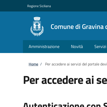
Salta al contenuto principale
Skip to footer content
Regione Siciliana
Comune di Gravina d
Amministrazione
Novità
Servizi
Briciole di pane
Home
/
Per accedere ai servizi del portale dev
Per accedere ai se
Autenticazione con 