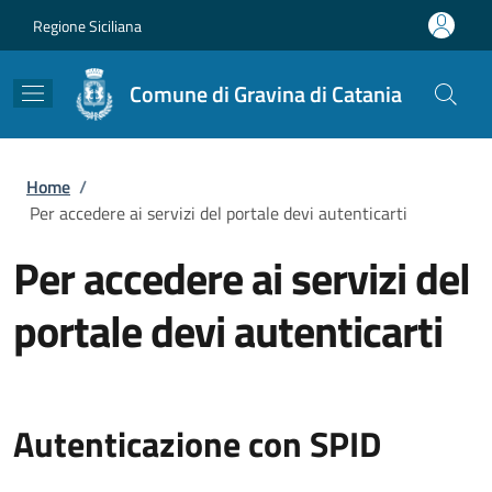
Salta al contenuto principale
Skip to footer content
Regione Siciliana
Comune di Gravina di Catania
Briciole di pane
Home
/
Per accedere ai servizi del portale devi autenticarti
Per accedere ai servizi del
portale devi autenticarti
Autenticazione con SPID