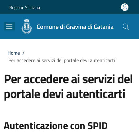
Salta al contenuto principale
Skip to footer content
Regione Siciliana
Comune di Gravina di Catania
Briciole di pane
Home
/
Per accedere ai servizi del portale devi autenticarti
Per accedere ai servizi del
portale devi autenticarti
Autenticazione con SPID