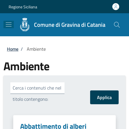
Salta al contenuto principale
Skip to footer content
Regione Siciliana
Comune di Gravina di Catania
Briciole di pane
Home
/
Ambiente
Ambiente
Cerca i contenuti che nel
titolo contengono:
Abbattimento di alberi