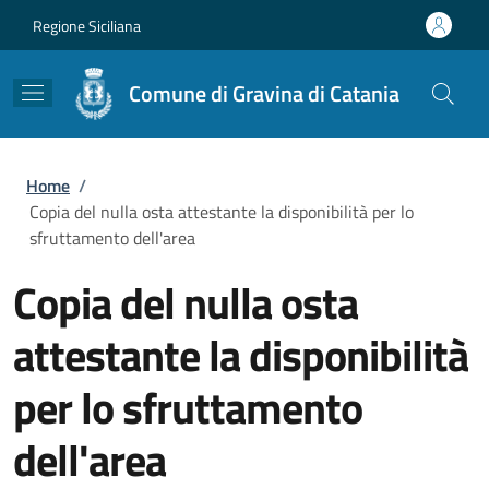
Salta al contenuto principale
Skip to footer content
Regione Siciliana
Comune di Gravina di Catania
Briciole di pane
Home
/
Copia del nulla osta attestante la disponibilità per lo
sfruttamento dell'area
Copia del nulla osta
attestante la disponibilità
per lo sfruttamento
dell'area