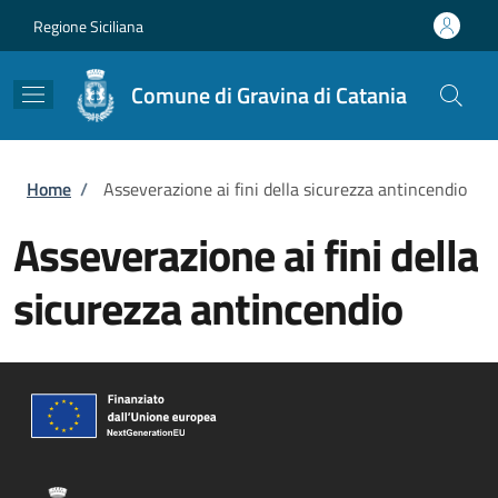
Salta al contenuto principale
Skip to footer content
Regione Siciliana
Comune di Gravina di Catania
Briciole di pane
Home
/
Asseverazione ai fini della sicurezza antincendio
Asseverazione ai fini della
sicurezza antincendio