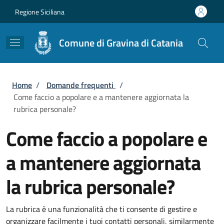
Salta al contenuto principale
Skip to footer content
Regione Siciliana
Comune di Gravina di Catania
Briciole di pane
Home
/
Domande frequenti
/
Come faccio a popolare e a mantenere aggiornata la
rubrica personale?
Come faccio a popolare e
a mantenere aggiornata
la rubrica personale?
La rubrica è una funzionalità che ti consente di gestire e
organizzare facilmente i tuoi contatti personali, similarmente