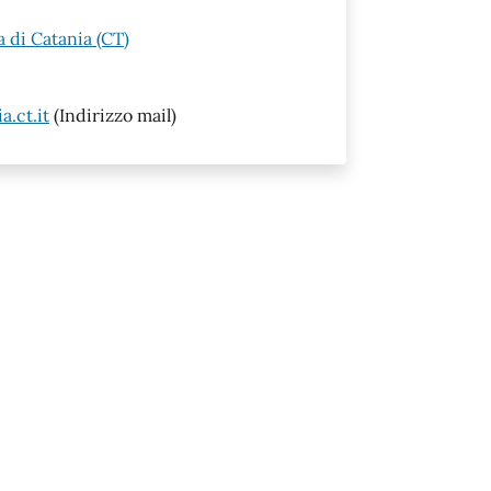
 di Catania (CT)
.ct.it
(Indirizzo mail)