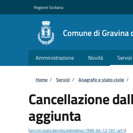
Salta al contenuto principale
Skip to footer content
Regione Siciliana
Comune di Gravina d
Amministrazione
Novità
Servizi
Briciole di pane
Home
/
Servizi
/
Anagrafe e stato civile
/
Cancellazione dall
aggiunta
(
urn:nir:stato:decreto.legislativo:1996-04-12;197~art1
)