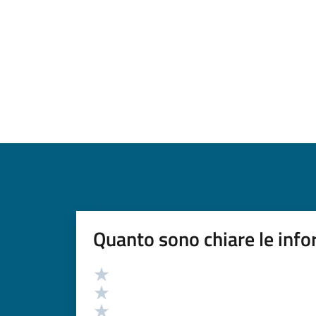
Quanto sono chiare le info
Valutazione
Valuta 5 stelle su 5
Valuta 4 stelle su 5
Valuta 3 stelle su 5