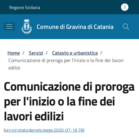
Salta al contenuto principale
Skip to footer content
Regione Siciliana
Comune di Gravina di Catania
Briciole di pane
Home
/
Servizi
/
Catasto e urbanistica
/
Comunicazione di proroga per l'inizio o la fine dei lavori
edilizi
Comunicazione di proroga
per l'inizio o la fine dei
lavori edilizi
(
urn:nir:stato:decreto.legge:2020-07-16;76
)