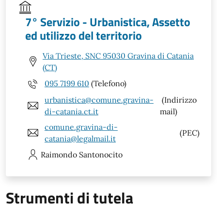
7° Servizio - Urbanistica, Assetto
ed utilizzo del territorio
Via Trieste, SNC 95030 Gravina di Catania
(CT)
095 7199 610
(Telefono)
urbanistica@comune.gravina-
(Indirizzo
di-catania.ct.it
mail)
comune.gravina-di-
(PEC)
catania@legalmail.it
Raimondo
Santonocito
Strumenti di tutela