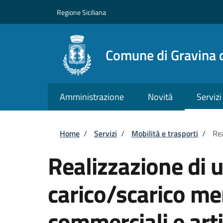
Salta al contenuto principale
Skip to footer content
Regione Siciliana
Comune di Gravina d
Amministrazione
Novità
Servizi
Briciole di pane
Home
/
Servizi
/
Mobilità e trasporti
/
Rea
Realizzazione di u
carico/scarico mer
commerciali e arti