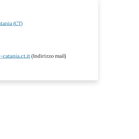
tania (CT)
atania.ct.it
(Indirizzo mail)