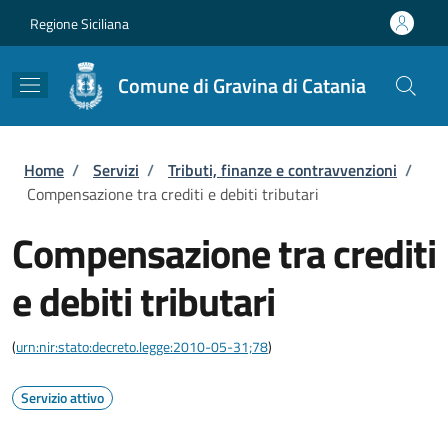
Salta al contenuto principale
Skip to footer content
Regione Siciliana
Comune di Gravina di Catania
Briciole di pane
Home
/
Servizi
/
Tributi, finanze e contravvenzioni
/
Compensazione tra crediti e debiti tributari
Compensazione tra crediti
e debiti tributari
(
urn:nir:stato:decreto.legge:2010-05-31;78
)
Servizio attivo