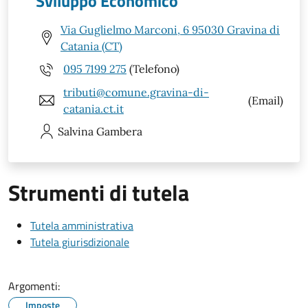
Sviluppo Economico
Via Guglielmo Marconi, 6 95030 Gravina di
Catania (CT)
095 7199 275
(Telefono)
tributi@comune.gravina-di-
(Email)
catania.ct.it
Salvina
Gambera
Strumenti di tutela
Tutela amministrativa
Tutela giurisdizionale
Argomenti:
Imposte