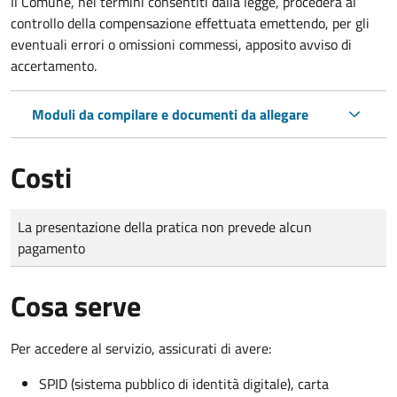
Il Comune, nei termini consentiti dalla legge, procederà al
controllo della compensazione effettuata emettendo, per gli
eventuali errori o omissioni commessi, apposito avviso di
accertamento.
Moduli da compilare e documenti da allegare
Costi
Tipo di pagamento
Importo
La presentazione della pratica non prevede alcun
pagamento
Cosa serve
Per accedere al servizio, assicurati di avere:
SPID (sistema pubblico di identità digitale), carta