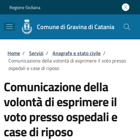
Salta al contenuto principale
Skip to footer content
Regione Siciliana
Comune di Gravina di Catania
Briciole di pane
Home
/
Servizi
/
Anagrafe e stato civile
/
Comunicazione della volontà di esprimere il voto presso
ospedali e case di riposo
Comunicazione della
volontà di esprimere il
voto presso ospedali e
case di riposo