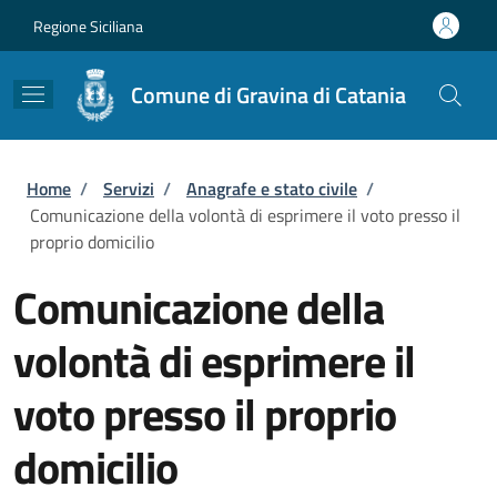
Salta al contenuto principale
Skip to footer content
Regione Siciliana
Comune di Gravina di Catania
Briciole di pane
Home
/
Servizi
/
Anagrafe e stato civile
/
Comunicazione della volontà di esprimere il voto presso il
proprio domicilio
Comunicazione della
volontà di esprimere il
voto presso il proprio
domicilio