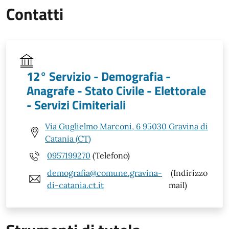
Contatti
12° Servizio - Demografia -
Anagrafe - Stato Civile - Elettorale
- Servizi Cimiteriali
Via Guglielmo Marconi, 6 95030 Gravina di
Catania (CT)
0957199270
(Telefono)
demografia@comune.gravina-
(Indirizzo
di-catania.ct.it
mail)