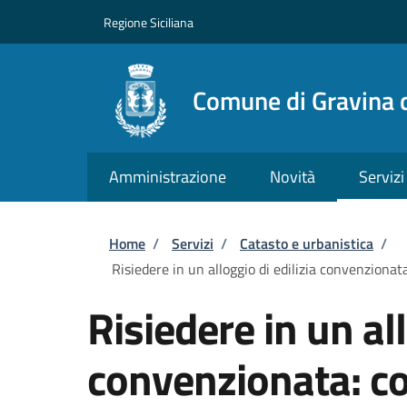
Salta al contenuto principale
Skip to footer content
Regione Siciliana
Comune di Gravina d
Amministrazione
Novità
Servizi
Briciole di pane
Home
/
Servizi
/
Catasto e urbanistica
/
Risiedere in un alloggio di edilizia convenzionat
Risiedere in un all
convenzionata: c