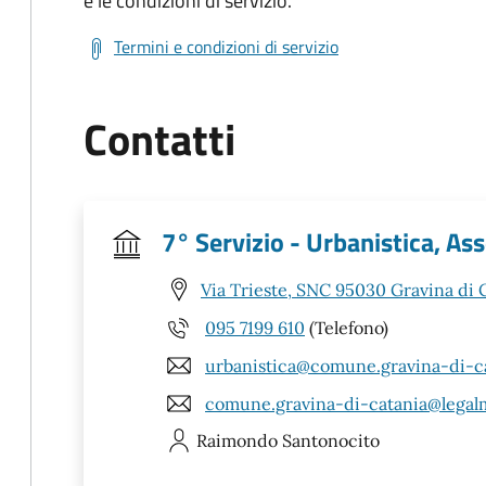
e le condizioni di servizio.
Termini e condizioni di servizio
Contatti
7° Servizio - Urbanistica, Asse
Via Trieste, SNC 95030 Gravina di 
095 7199 610
(Telefono)
urbanistica@comune.gravina-di-cat
comune.gravina-di-catania@legalma
Raimondo
Santonocito