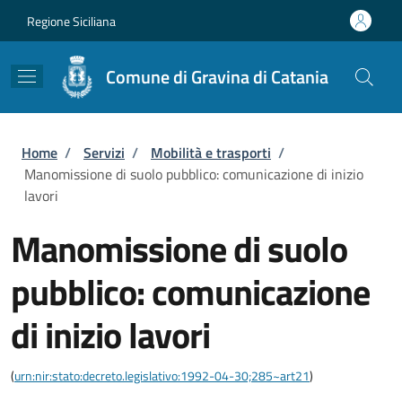
Salta al contenuto principale
Skip to footer content
Regione Siciliana
Comune di Gravina di Catania
Briciole di pane
Home
/
Servizi
/
Mobilità e trasporti
/
Manomissione di suolo pubblico: comunicazione di inizio
lavori
Manomissione di suolo
pubblico: comunicazione
di inizio lavori
(
urn:nir:stato:decreto.legislativo:1992-04-30;285~art21
)