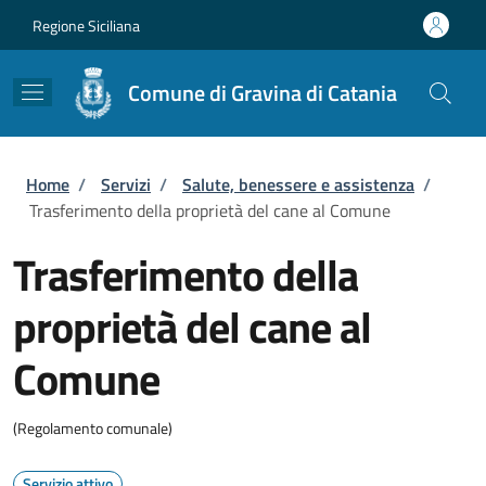
Salta al contenuto principale
Skip to footer content
Regione Siciliana
Comune di Gravina di Catania
Briciole di pane
Home
/
Servizi
/
Salute, benessere e assistenza
/
Trasferimento della proprietà del cane al Comune
Trasferimento della
proprietà del cane al
Comune
(Regolamento comunale)
Servizio attivo