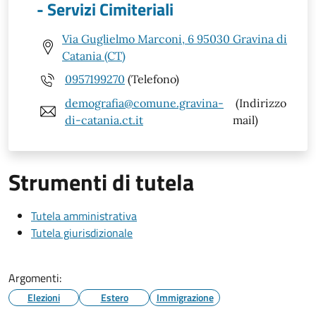
- Servizi Cimiteriali
Via Guglielmo Marconi, 6 95030 Gravina di
Catania (CT)
0957199270
(Telefono)
demografia@comune.gravina-
(Indirizzo
di-catania.ct.it
mail)
Strumenti di tutela
Tutela amministrativa
Tutela giurisdizionale
Argomenti:
Elezioni
Estero
Immigrazione