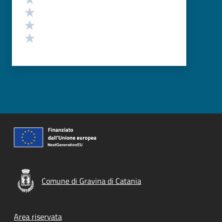
Valuta 3 stelle su 5
Valuta 2 stelle su 5
Valuta 1 stelle su 5
Comune di Gravina di Catania
Footer menu
Area riservata