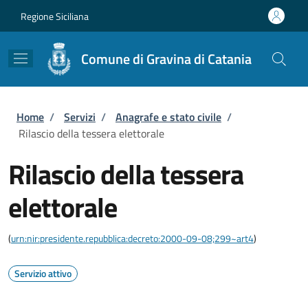
Salta al contenuto principale
Skip to footer content
Regione Siciliana
Comune di Gravina di Catania
Briciole di pane
Home
/
Servizi
/
Anagrafe e stato civile
/
Rilascio della tessera elettorale
Rilascio della tessera
elettorale
(
urn:nir:presidente.repubblica:decreto:2000-09-08;299~art4
)
Servizio attivo