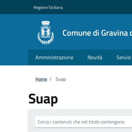
Salta al contenuto principale
Skip to footer content
Regione Siciliana
Comune di Gravina d
Amministrazione
Novità
Servizi
Briciole di pane
Home
/
Suap
Suap
Cerca i contenuti che nel titolo contengono: