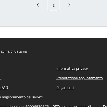
Pagina attuale
2
Pagina precedente
Prossima pagina
avina di Catania
Informativa privacy
i
Prenotazione appuntamento
e FAQ
Pagamenti
i miglioramento dei servizi
'amministrazione: 80006830873 - PEC: comune.gravina-di-
Po