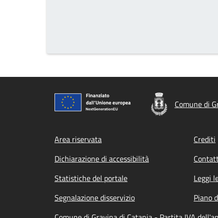
Comune di Gr
Footer menu
Area riservata
Crediti
Dichiarazione di accessibilità
Contatt
Statistiche del portale
Leggi l
Segnalazione disservizio
Piano d
Comune di Gravina di Catania - Partita IVA dell