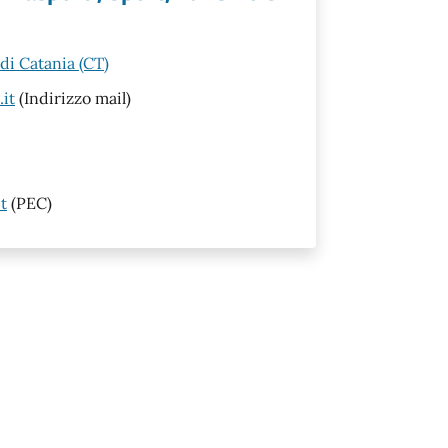
di Catania (CT)
it
(Indirizzo mail)
t
(PEC)