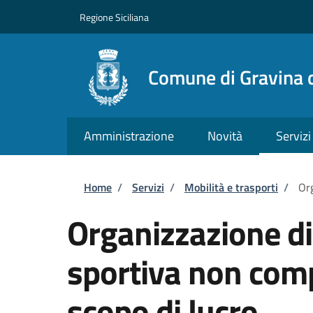
Salta al contenuto principale
Skip to footer content
Regione Siciliana
Comune di Gravina d
Amministrazione
Novità
Servizi
Briciole di pane
Home
/
Servizi
/
Mobilità e trasporti
/
Org
Organizzazione d
sportiva non comp
scopo di lucro