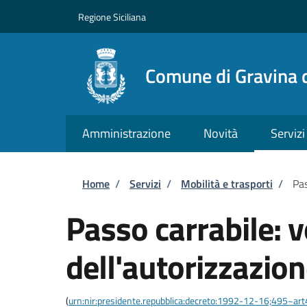
Salta al contenuto principale
Skip to footer content
Regione Siciliana
Comune di Gravina d
Amministrazione
Novità
Servizi
Briciole di pane
Home
/
Servizi
/
Mobilità e trasporti
/
Pas
Passo carrabile: 
dell'autorizzazio
(
urn:nir:presidente.repubblica:decreto:1992-12-16;495~ar