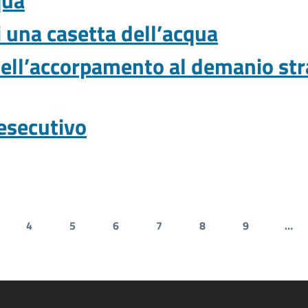
qua
 una casetta dell’acqua
ell’accorpamento al demanio stra
esecutivo
4
5
6
7
8
9
…
gina
Pagina
Pagina
Pagina
Pagina
Pagina
Pagina