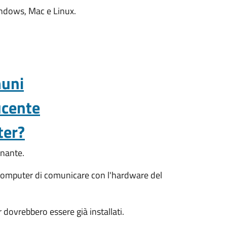
Windows, Mac e Linux.
muni
ucente
ter?
onante.
l computer di comunicare con l'hardware del
 dovrebbero essere già installati.