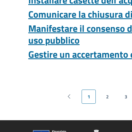
Installare casette dell'ac
Comunicare la chiusura di
Manifestare il consenso d
uso pubblico
Gestire un accertamento 
1
2
3
Pagina precedente
Pagina attuale
Pagina
Pa