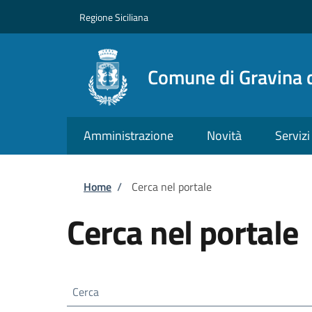
Salta al contenuto principale
Skip to footer content
Regione Siciliana
Comune di Gravina d
Amministrazione
Novità
Servizi
Briciole di pane
Home
/
Cerca nel portale
Cerca nel portale
Cerca