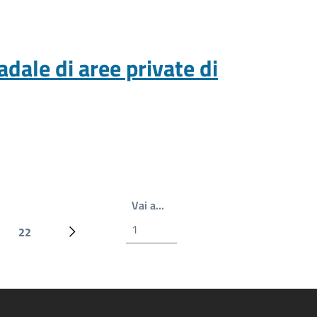
dale di aree private di
Write the page number you wan
Vai a…
22
Ultima pagina
Prossima pagina