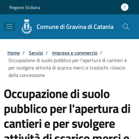
Salta al contenuto principale
Skip to footer content
Regione Siciliana
Comune di Gravina di Catania
Briciole di pane
Home
/
Servizi
/
Imprese e commercio
/
Occupazione di suolo pubblico per l'apertura di cantieri e
per svolgere attività di scarico merci e traslochi: rilascio
della concessione
Occupazione di suolo
pubblico per l'apertura di
cantieri e per svolgere
attività di scarico merci e