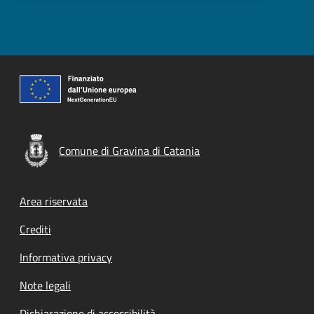
Comune di Gravina di Catania
Footer menu
Area riservata
Crediti
Informativa privacy
Note legali
Dichiarazione di accessibilità